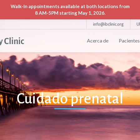
Walk-In appointments available at both locations from
8 AM-5PM starting May 1, 2026.
info@ibclinic.org
U
Acerca de
Pacientes
Cuidado prenatal